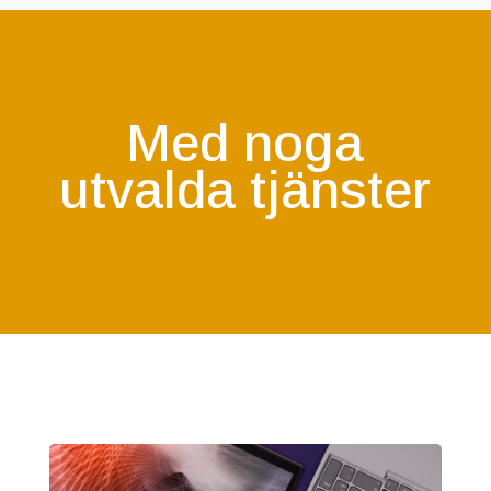
Med noga
utvalda tjänster