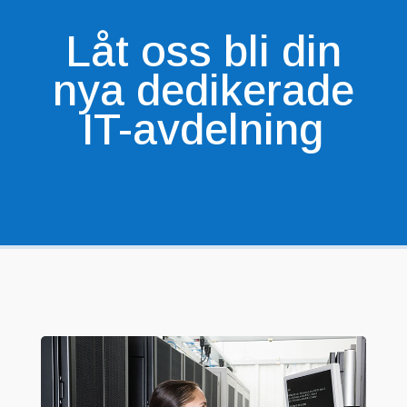
Låt oss bli din
nya dedikerade
IT-avdelning