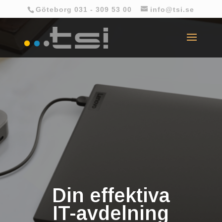
Göteborg 031 - 309 53 00
info@tsi.se
Din effektiva
IT-avdelning