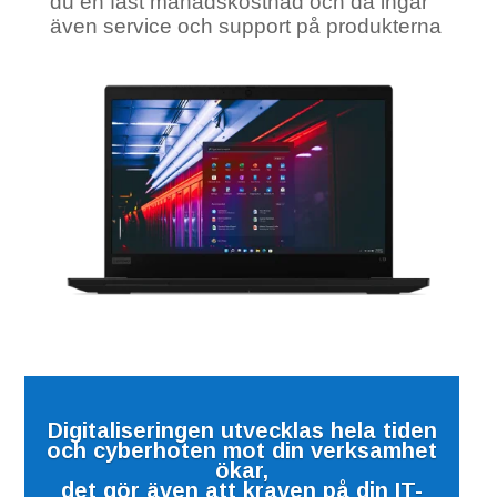
du en fast månadskostnad och då ingår
även service och support på produkterna
Digitaliseringen utvecklas hela tiden
och cyberhoten mot din verksamhet
ökar,
det gör även att kraven på din IT-